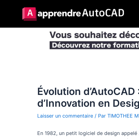
Aller
au
contenu
Évolution d’AutoCAD 
d’Innovation en Desi
Laisser un commentaire
/ Par
TIMOTHEE M
En 1982, un petit logiciel de design appel